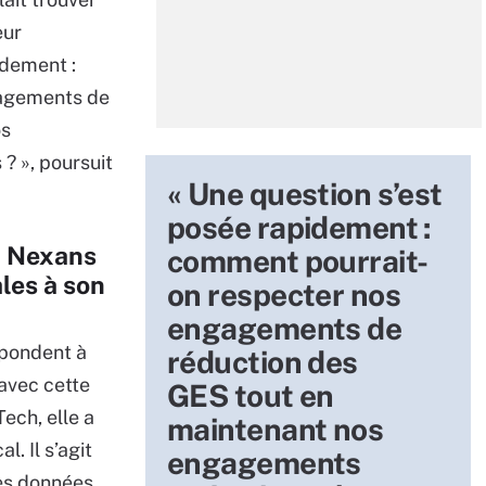
eur
idement :
gagements de
os
? », poursuit
« Une question s’est
posée rapidement :
, Nexans
comment pourrait-
les à son
on respecter nos
engagements de
épondent à
réduction des
 avec cette
GES tout en
ech, elle a
maintenant nos
. Il s’agit
engagements
les données