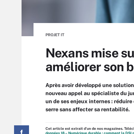
PROJET IT
Nexans mise su
améliorer son b
Après avoir développé une solution
nouveau appel au spécialiste du j
un de ses enjeux internes : réduir
serre sans affecter sa rentabilité.
Cet article est extrait d'un de nos magazines. Tél
données 18 – Numérique durable : comment la DSI p