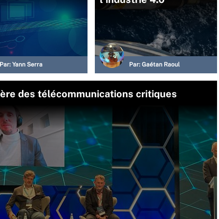
Par:
Yann Serra
Par:
Gaétan Raoul
ière des télécommunications critiques