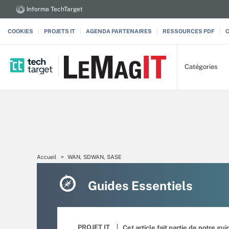
Informa TechTarget
COOKIES
PROJETS IT
AGENDA PARTENAIRES
RESSOURCES PDF
Catégories
Accueil
WAN, SDWAN, SASE
Guides Essentiels
PROJET IT
Cet article fait partie de notre gu