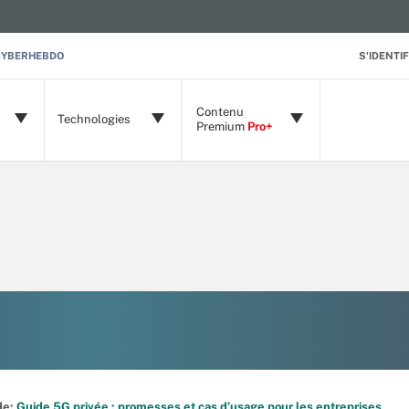
CYBERHEBDO
S'IDENTIF
Contenu
Technologies
Premium
Pro+
ide:
Guide 5G privée : promesses et cas d’usage pour les entreprises