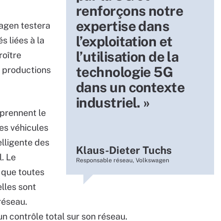
renforçons notre
expertise dans
wagen testera
l’exploitation et
s liées à la
l’utilisation de la
roître
technologie 5G
es productions
dans un contexte
industriel. »
mprennent le
es véhicules
elligente des
Klaus-Dieter Tuchs
. Le
Responsable réseau, Volkswagen
 que toutes
lles sont
réseau.
n contrôle total sur son réseau.