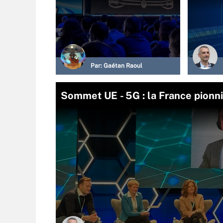
Par:
Gaétan Raoul
Sommet UE - 5G : la France pionn