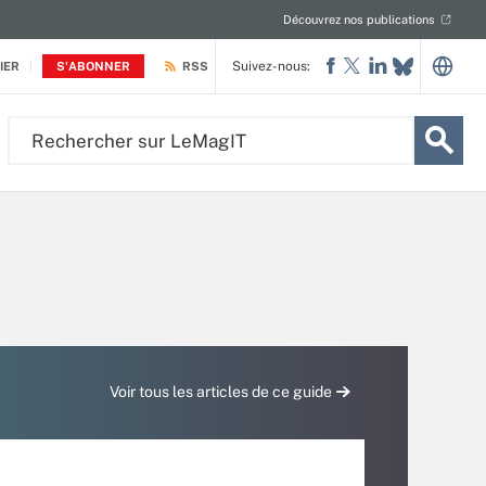
Découvrez nos publications
Suivez-nous:
IER
S'ABONNER
RSS
Rechercher
sur
LeMagIT
Voir tous les articles de ce guide