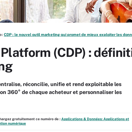
de:
CDP : le nouvel outil marketing qui promet de mieux exploiter les donn
latform (CDP) : définiti
ing
tralise, réconcilie, unifie et rend exploitable les
sion 360° de chaque acheteur et personnaliser les
échargez gratuitement ce numéro de :
Applications & Données: Applications et
lution numérique