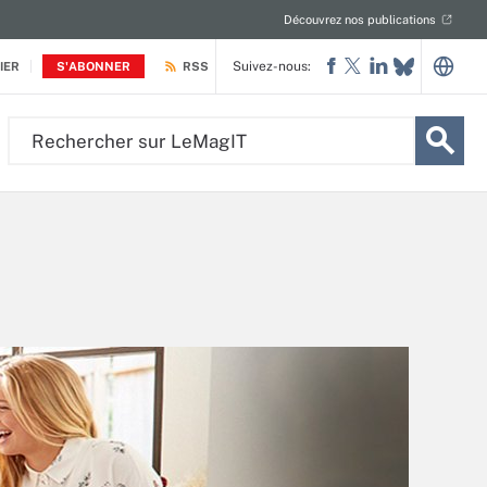
Découvrez nos publications
Suivez-nous:
IER
S'ABONNER
RSS
Rechercher
sur
LeMagIT