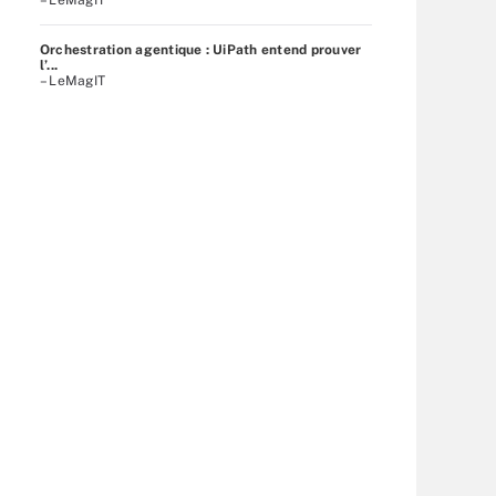
Orchestration agentique : UiPath entend prouver
l’...
– LeMagIT