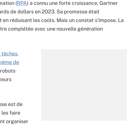
mation (
RPA
) a connu une forte croissance. Gartner
iards de dollars en 2023. Sa promesse était
t en réduisant les coûts. Mais un constat s’impose. La
t être complétée avec une nouvelle génération
 tâches,
t même de
 robots
ateurs
ose est de
les faire
nt organiser