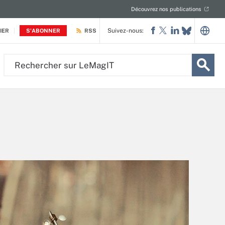
Découvrez nos publications
Suivez-nous:
IER
S'ABONNER
RSS
Rechercher
sur
LeMagIT