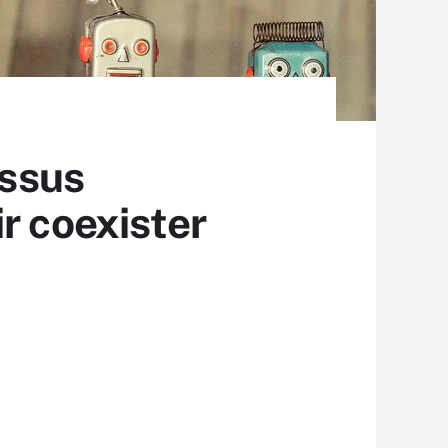
essus
r coexister