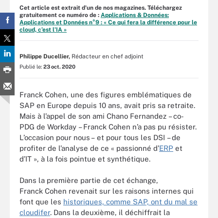
Cet article est extrait d'un de nos magazines. Téléchargez
gratuitement ce numéro de :
Applications & Données:
Applications et Données n°9 : « Ce qui fera la différence pour le
cloud, c’est l’IA »
Philippe Ducellier,
Rédacteur en chef adjoint
Publié le:
23 oct. 2020
Franck Cohen, une des figures emblématiques de
SAP en Europe depuis 10 ans, avait pris sa retraite.
Mais à l’appel de son ami Chano Fernandez – co-
PDG de Workday – Franck Cohen n’a pas pu résister.
L’occasion pour nous – et pour tous les DSI – de
profiter de l’analyse de ce « passionné d’
ERP
et
d’IT », à la fois pointue et synthétique.
Dans
la première partie de cet échange,
Franck Cohen revenait sur les raisons internes qui
font que
les
historiques, comme SAP, ont du mal se
cloudifer
. Dans la deuxième, il déchiffrait la