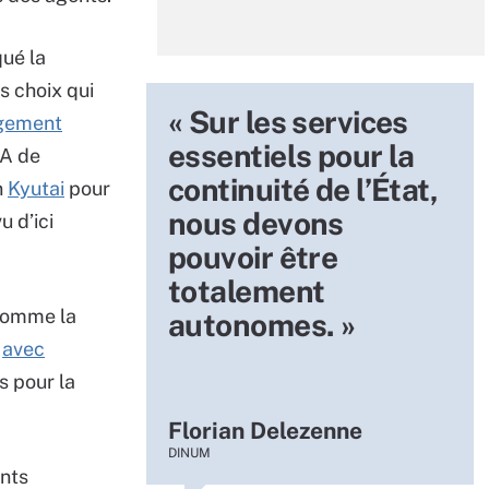
qué la
s choix qui
« Sur les services
gement
essentiels pour la
IA de
continuité de l’État,
n
Kyutai
pour
nous devons
u d’ici
pouvoir être
totalement
 comme la
autonomes. »
.
avec
s pour la
Florian Delezenne
DINUM
ents