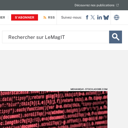
Découvrez nos publications
Suivez-nous:
IER
S'ABONNER
RSS
Rechercher
sur
LeMagIT
MEHANIQ41 - STOCK.ADOBE.COM
MEHANIQ41 - STOCK.ADOBE.COM