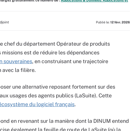
échargez gratuitement ce numéro de :
Applications & Données: Applications et
djoint
Publié le:
12 févr. 2026
 le chef du département Opérateur de produits
s missions est de réduire les dépendances
on souveraines
, en construisant une trajectoire
avec la filière.
poser une alternative reposant fortement sur des
 aux usages des agents publics (LaSuite). Cette
écosystème du logiciel français
.
épond en revenant sur la manière dont la DINUM entend
récise également la feuille de route de LaSuite (où la