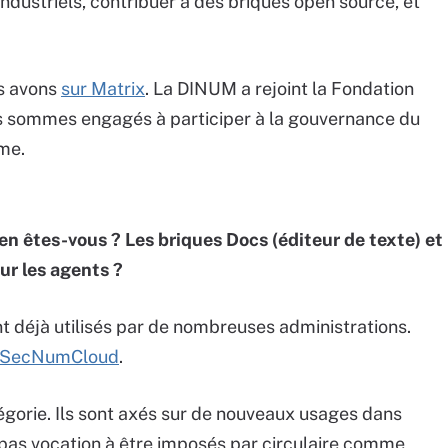
industriels, contribuer à des briques open source, et
us avons
sur Matrix
. La DINUM a rejoint la Fondation
s sommes engagés à participer à la gouvernance du
me.
en êtes-vous ? Les briques Docs (éditeur de texte) et
our les agents ?
nt déjà utilisés par de nombreuses administrations.
SecNumCloud
.
tégorie. Ils sont axés sur de nouveaux usages dans
c pas vocation à être imposés par circulaire comme