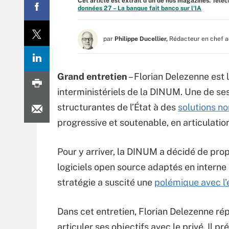
Cet article est extrait d'un de nos magazines. Tél
données 27 – La banque fait banco sur l’IA
par
Philippe Ducellier,
Rédacteur en chef a
Grand entretien
– Florian Delezenne est
interministériels de la DINUM. Une de se
structurantes de l’État à des
solutions n
progressive et soutenable, en articulation 
Pour y arriver, la DINUM a décidé de pro
logiciels open source adaptés en interne
stratégie a suscité une
polémique avec l’
Dans cet entretien, Florian Delezenne r
articuler ses objectifs avec le privé. Il p