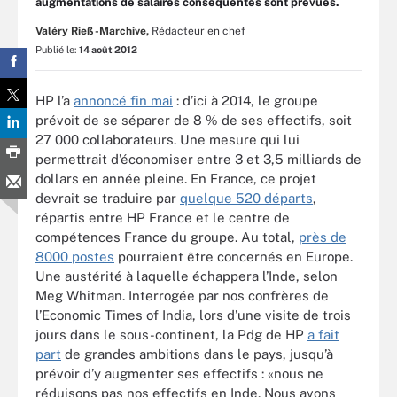
augmentations de salaires conséquentes sont prévues.
Valéry Rieß-Marchive,
Rédacteur en chef
Publié le:
14 août 2012
HP l’a
annoncé fin mai
: d’ici à 2014, le groupe
prévoit de se séparer de 8 % de ses effectifs, soit
27 000 collaborateurs. Une mesure qui lui
permettrait d’économiser entre 3 et 3,5 milliards de
dollars en année pleine. En France, ce projet
devrait se traduire par
quelque 520 départs
,
répartis entre HP France et le centre de
compétences France du groupe. Au total,
près de
8000 postes
pourraient être concernés en Europe.
Une austérité à laquelle échappera l’Inde, selon
Meg Whitman. Interrogée par nos confrères de
l’Economic Times of India, lors d’une visite de trois
jours dans le sous-continent, la Pdg de HP
a fait
part
de grandes ambitions dans le pays, jusqu’à
prévoir d’y augmenter ses effectifs : «nous ne
réduisons pas nos effectifs en Inde. Nous avons