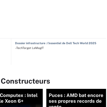
Dossier infrastructure : l'essentiel de Dell Tech World 2025
–TechTarget LeMagIT
r Constructeurs
Computex : Intel
Puces : AMD bat encore
le Xeon 6+
ses propres records de
vente