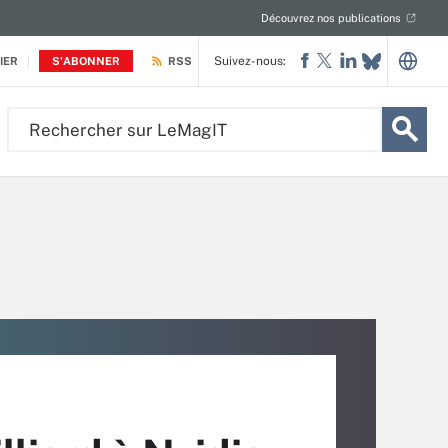
Découvrez nos publications
Suivez-nous:
IER
S'ABONNER
RSS
Rechercher
sur
LeMagIT