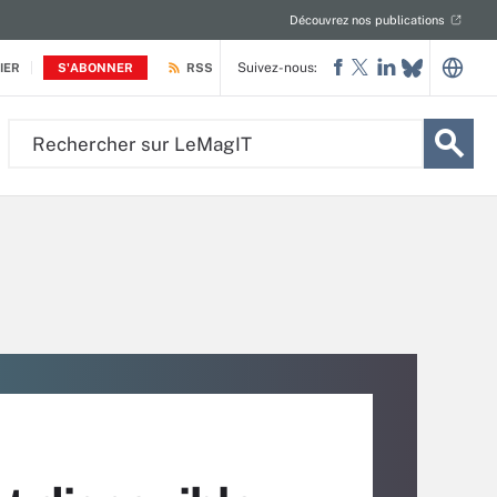
Découvrez nos publications
Suivez-nous:
IER
S'ABONNER
RSS
Rechercher
sur
LeMagIT