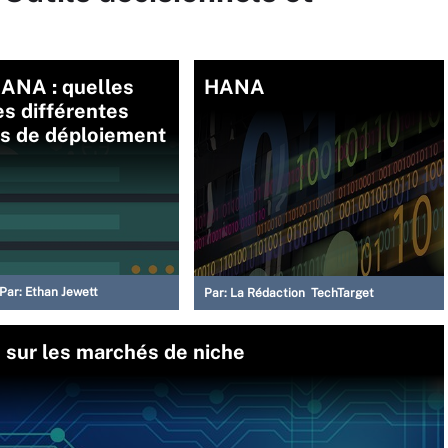
ANA : quelles
HANA
es différentes
ns de déploiement
Par:
Ethan Jewett
Par:
La Rédaction TechTarget
é sur les marchés de niche