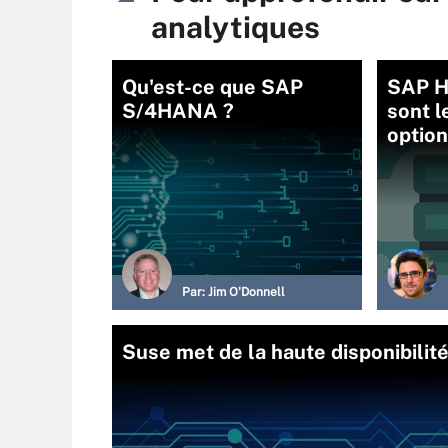
analytiques
Qu'est-ce que SAP
SAP H
S/4HANA ?
sont l
optio
Par:
Jim O'Donnell
Suse met de la haute disponibilit