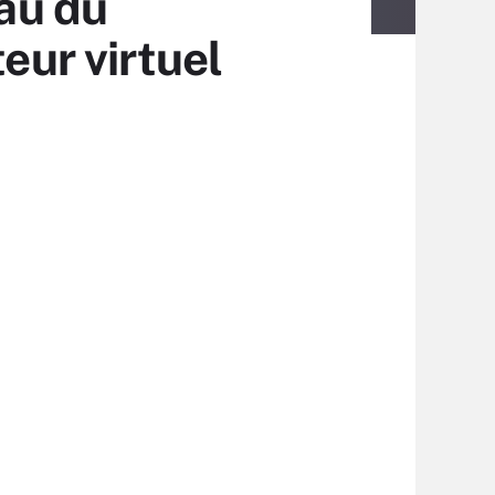
eau du
ur virtuel