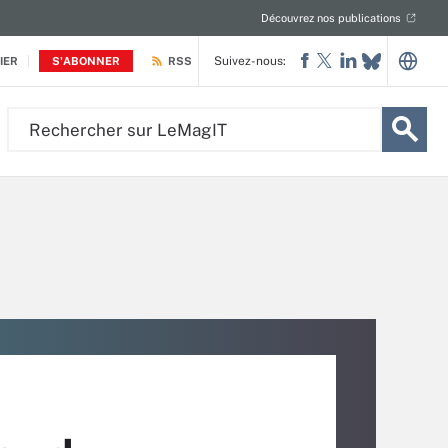
Découvrez nos publications
Suivez-nous:
IER
S'ABONNER
RSS
Rechercher
sur
LeMagIT