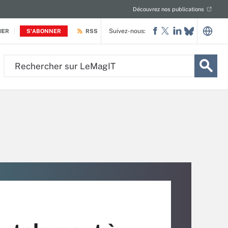
Découvrez nos publications
Suivez-nous:
IER
S'ABONNER
RSS
Rechercher
sur
LeMagIT