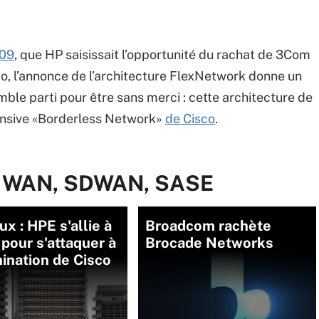
009
, que HP saisissait l’opportunité du rachat de 3Com
co, l’annonce de l’architecture FlexNetwork donne un
ble parti pour être sans merci : cette architecture de
ensive «Borderless Network»
de Cisco
.
ur WAN, SDWAN, SASE
x : HPE s'allie à
Broadcom rachète
 pour s'attaquer à
Brocade Networks
ination de Cisco