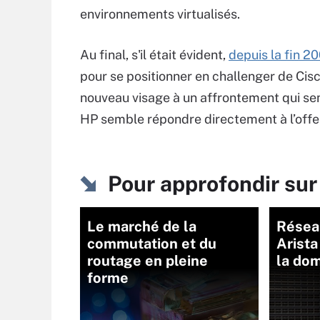
environnements virtualisés.
Au final, s'il était évident,
depuis la fin 2
pour se positionner en challenger de Cis
nouveau visage à un affrontement qui sem
HP semble répondre directement à l’off
Pour approfondir s
Le marché de la
Réseau
commutation et du
Arista
routage en pleine
la dom
forme