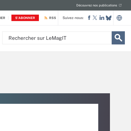
Découvrez nos publications
Suivez-nous:
IER
S'ABONNER
RSS
Rechercher
sur
LeMagIT