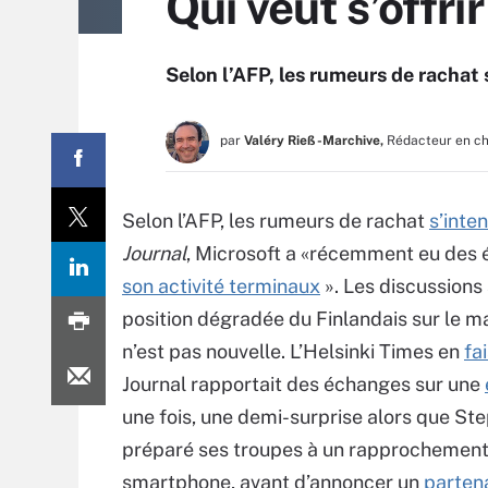
Qui veut s’offri
Selon l’AFP, les rumeurs de rachat 
par
Valéry Rieß-Marchive,
Rédacteur en c
Selon l’AFP, les rumeurs de rachat
s’inten
Journal
, Microsoft a «récemment eu des
son activité terminaux
». Les discussions 
position dégradée du Finlandais sur le 
n’est pas nouvelle. L’Helsinki Times en
fa
Journal rapportait des échanges sur une
une fois, une demi-surprise alors que St
préparé ses troupes à un rapprochement
smartphone, avant d’annoncer un
parten