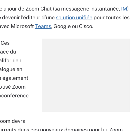
se à jour de Zoom Chat (sa messagerie instantanée,
IM
)
 devenir l’éditeur d’une
solution unifiée
pour toutes les
 avec Microsoft
Teams
, Google ou Cisco.
 Ces
lace du
alifornien
alogue en
s également
aptisé Zoom
ioconférence
 Zoom devra
currents dans ces nouveaux domaines pour lui. Zoom