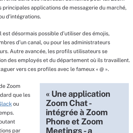
es principales applications de messagerie du marché,
ou d’intégrations.
 est désormais possible d’utiliser des émojis,
embres d’un canal, ou pour les administrateurs
rs. Autre avancée, les profils utilisateurs se
tion des employés et du département où ils travaillent.
taguer vers ces profiles avec le fameux « @ ».
s de Zoom
« Une application
ndard que les
Zoom Chat -
Slack
ou
intégrée à Zoom
temps.
Phone et Zoom
joutant
Meetings - a
ions par