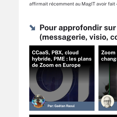
affirmait récemment au MagIT avoir fait «
Pour approfondir sur 
(messagerie, visio, 
CCaaS, PBX, cloud
Zoom :
hybride, PME : les plans
chang
de Zoom en Europe
Par:
Gaétan Raoul