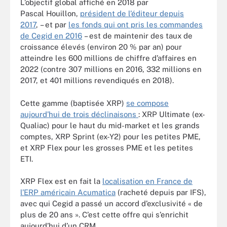
L’objectif global affiché en 2018 par
Pascal Houillon,
président de l’éditeur depuis
2017
, – et par
les fonds qui ont pris les commandes
de Cegid en 2016
– est de maintenir des taux de
croissance élevés (environ 20 % par an) pour
atteindre les 600 millions de chiffre d’affaires en
2022 (contre 307 millions en 2016, 332 millions en
2017, et 401 millions revendiqués en 2018).
Cette gamme (baptisée XRP)
se compose
aujourd’hui de trois déclinaisons
: XRP Ultimate (ex-
Qualiac) pour le haut du mid-market et les grands
comptes, XRP Sprint (ex-Y2) pour les petites PME,
et XRP Flex pour les grosses PME et les petites
ETI.
XRP Flex est en fait la
localisation en France de
l’ERP américain Acumatica
(racheté depuis par IFS),
avec qui Cegid a passé un accord d’exclusivité « de
plus de 20 ans ». C’est cette offre qui s’enrichit
aujourd’hui d’un CRM.