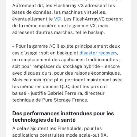
Autrement dit,
le
s Flasharray //X adressent les
bases de donné
es
,
les machines virtuelles,
éventuellement le
VDI
.
Les FlashArrray//C opèrent
de la même manière que la gamme //X, mais
adressent d’autres marchés,
tel le backup.
« Pour la gamme //C il existe principalement deux
cas d’usage : soit en backup et
disaster recovery
,
en remplacement des appliances traditionnelles ;
soit pour remplacer du stockage hybride – encore
avec disques durs, pour des raisons économiques.
Mais ce choix n’est plus pertinent maintenant avec
les mémoires denses QLC, dont les prix ont
baissé »
justifie
Gabriel
Ferreira,
directeur
technique de Pure Storage France.
Des performances inattendues pour les
technologies de la santé
À cela s’ajoutent les
Flashblade,
pour les
applications construites mode scale-out (IA,