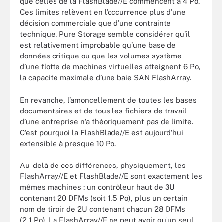
que celles de la FlashBlade//E commencent à 4 Po.
Ces limites relèvent en l’occurrence plus d’une
décision commerciale que d’une contrainte
technique. Pure Storage semble considérer qu’il
est relativement improbable qu’une base de
données critique ou que les volumes système
d’une flotte de machines virtuelles atteignent 6 Po,
la capacité maximale d’une baie SAN FlashArray.
En revanche, l’amoncellement de toutes les bases
documentaires et de tous les fichiers de travail
d’une entreprise n’a théoriquement pas de limite.
C’est pourquoi la FlashBlade//E est aujourd’hui
extensible à presque 10 Po.
Au-delà de ces différences, physiquement, les
FlashArray//E et FlashBlade//E sont exactement les
mêmes machines : un contrôleur haut de 3U
contenant 20 DFMs (soit 1,5 Po), plus un certain
nom de tiroir de 2U contenant chacun 28 DFMs
(2,1 Po). La FlashArray//E ne peut avoir qu’un seul