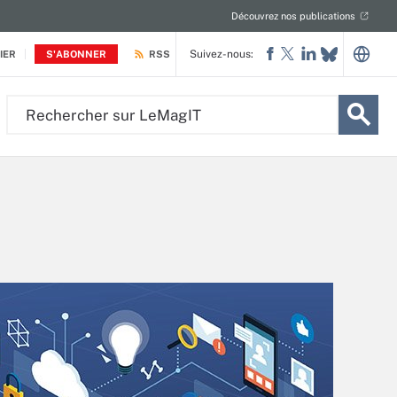
Découvrez nos publications
Suivez-nous:
IER
S'ABONNER
RSS
Rechercher
sur
LeMagIT