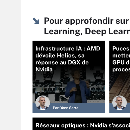
Pour approfondir su
Learning, Deep Lear
Infrastructure IA : AMD
Puces 
dévoile Helios, sa
metten
réponse au DGX de
GPU d
Nvidia
proce
Par:
Yann Serra
Réseaux optiques : Nvidia s’assoc