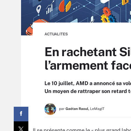
ACTUALITES
En rachetant Si
l’armement fac
Le 10 juillet, AMD a annoncé sa volo
Un moyen de rattraper son retard t
par
Gaétan Raoul,
LeMagIT
Il se présente comme le « plus grand labo