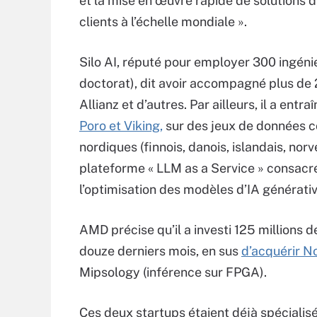
et la mise en œuvre rapide de solutions d
clients à l’échelle mondiale ».
Silo AI, réputé pour employer 300 ingénie
doctorat), dit avoir accompagné plus de 2
Allianz et d’autres. Par ailleurs, il a entra
Poro et Viking,
sur des jeux de données c
nordiques (finnois, danois, islandais, nor
plateforme « LLM as a Service » consacré
l’optimisation des modèles d’IA générativ
AMD précise qu’il a investi 125 millions 
douze derniers mois, en sus
d’acquérir N
Mipsology (inférence sur FPGA).
Ces deux startups étaient déjà spécialisé