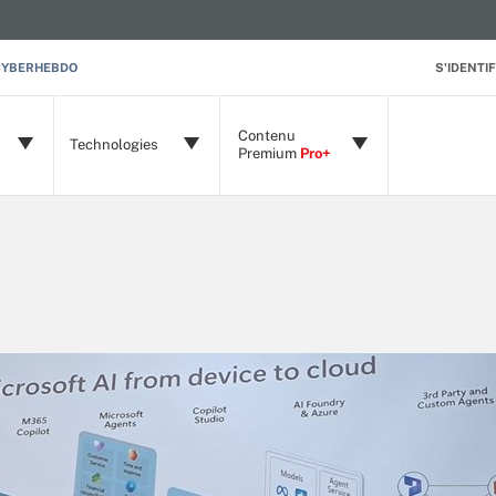
CYBERHEBDO
S'IDENTIF
Contenu
Technologies
Premium
Pro+