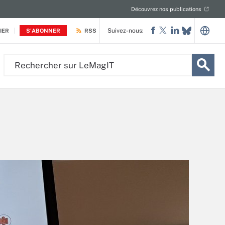
Découvrez nos publications
Suivez-nous:
IER
S'ABONNER
RSS
Rechercher
sur
LeMagIT