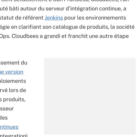
é bâti autour du serveur d’intégration continue, a
statut de référent
Jenkins
pour les environnements
tégie en clarifiant son catalogue de produits, la société
Ops. Cloudbees a grandi et franchit une autre étape
issement du
ne version
éploiements
rvé lors de
s produits,
isseur
 des
ontinues
Integration)