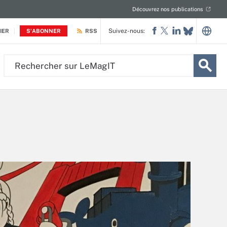
Découvrez nos publications
Suivez-nous:
IER
S'ABONNER
RSS
Rechercher
sur
LeMagIT