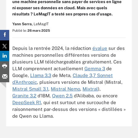
une machine personnelle sans payer de services en ligne
ni exposer ses données en cloud. Mais avec quels
résultats ? LeMagIT a testé ses propres cas d’usage.
Yann Serra,
LeMagIT
Publié le:
26 mars 2025
Depuis la rentrée 2024, la rédaction
évalue
sur des
machines personnelles différentes versions de
plusieurs LLM téléchargeables gratuitement. Ces
LLM comprennent actuellement
Gemma 3
de
Google,
Llama 3.3
de Meta,
Claude 3,7 Sonnet
d’Anthropic
, plusieurs versions de Mistral (Mistral,
Mistral Small 3.1
,
Mistral Nemo
,
Mixtral
),
Granite 3.2
d’IBM,
Qwen 2.5
d’Alibaba, ou encore
DeepSeek R1
, qui est surtout une surcouche de
raisonnement par-dessus des versions « distillées »
de Qwen ou Llama.