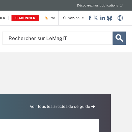
Découvrez nos publications
Suivez-nous:
IER
S'ABONNER
RSS
Rechercher
sur
LeMagIT
Voir tous les articles de ce guide