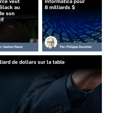
rce veut
Informatica pour
Slack au
8 milliards $
de son
if
r:
Gaétan Raoul
Par:
Philippe Ducellier
iard de dollars sur la table