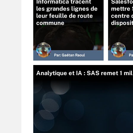
Informatica tracent
Salesfo
les grandes lignes de
mettre 
leur feuille de route
centre 
commune
disposit
Par:
Gaétan Raoul
Pa
Analytique et IA : SAS remet 1 mill