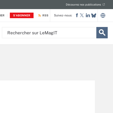
Découvrez nos publications
Suivez-nous:
IER
S'ABONNER
RSS
Rechercher
sur
LeMagIT