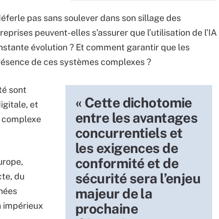
éferle pas sans soulever dans son sillage des
eprises peuvent-elles s’assurer que l’utilisation de l’IA
stante évolution ? Et comment garantir que les
résence de ces systèmes complexes ?
té sont
« Cette dichotomie
gitale, et
entre les avantages
us complexe
concurrentiels et
les exigences de
conformité et de
urope,
sécurité sera l’enjeu
cte, du
majeur de la
nnées
n impérieux
prochaine