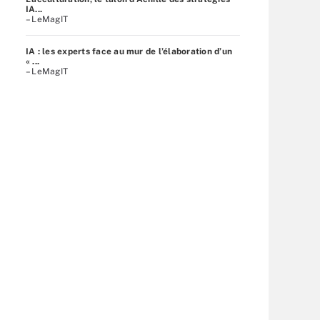
IA...
– LeMagIT
IA : les experts face au mur de l’élaboration d’un
« ...
– LeMagIT