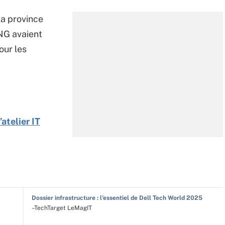
a province
NG avaient
our les
atelier IT
Dossier infrastructure : l'essentiel de Dell Tech World 2025
–TechTarget LeMagIT