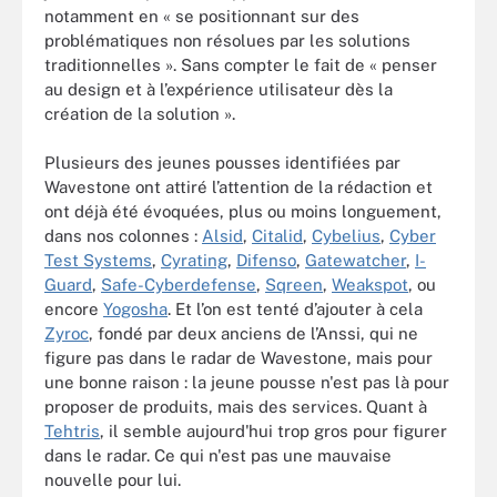
notamment en « se positionnant sur des
problématiques non résolues par les solutions
traditionnelles ». Sans compter le fait de « penser
au design et à l’expérience utilisateur dès la
création de la solution ».
Plusieurs des jeunes pousses identifiées par
Wavestone ont attiré l’attention de la rédaction et
ont déjà été évoquées, plus ou moins longuement,
dans nos colonnes :
Alsid
,
Citalid
,
Cybelius
,
Cyber
Test Systems
,
Cyrating
,
Difenso
,
Gatewatcher
,
I-
Guard
,
Safe-Cyberdefense
,
Sqreen
,
Weakspot
, ou
encore
Yogosha
. Et l’on est tenté d’ajouter à cela
Zyroc
, fondé par deux anciens de l’Anssi, qui ne
figure pas dans le radar de Wavestone, mais pour
une bonne raison : la jeune pousse n'est pas là pour
proposer de produits, mais des services. Quant à
Tehtris
, il semble aujourd'hui trop gros pour figurer
dans le radar. Ce qui n'est pas une mauvaise
nouvelle pour lui.