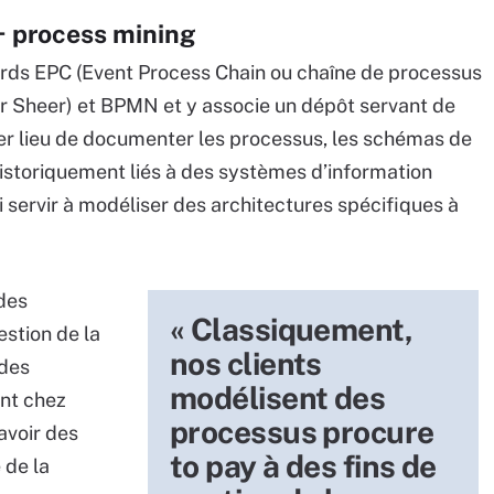
+ process mining
dards EPC (Event Process Chain ou chaîne de processus
ur Sheer) et BPMN et y associe un dépôt servant de
emier lieu de documenter les processus, les schémas de
istoriquement liés à des systèmes d’information
i servir à modéliser des architectures spécifiques à
des
« Classiquement,
estion de la
nos clients
 des
modélisent des
ent chez
processus procure
avoir des
to pay à des fins de
 de la