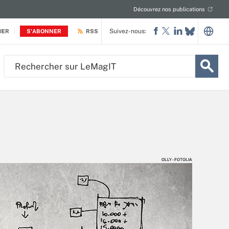
Découvrez nos publications
Suivez-nous:
IER
S'ABONNER
RSS
Rechercher
sur
LeMagIT
OLLY - FOTOLIA
OLLY - FOTOLIA