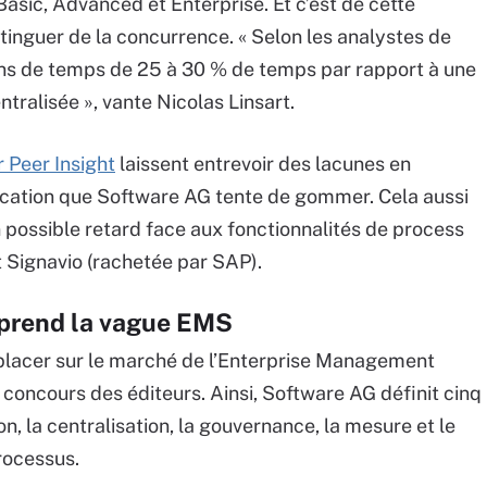
Basic, Advanced et Enterprise. Et c’est de cette
inguer de la concurrence. « Selon les analystes de
ains de temps de 25 à 30 % de temps par rapport à une
tralisée », vante Nicolas Linsart.
r Peer Insight
laissent entrevoir des lacunes en
ification que Software AG tente de gommer. Cela aussi
possible retard face aux fonctionnalités de process
t Signavio (rachetée par SAP).
 prend la vague EMS
 placer sur le marché de l’Enterprise Management
 concours des éditeurs. Ainsi, Software AG définit cinq
n, la centralisation, la gouvernance, la mesure et le
processus.