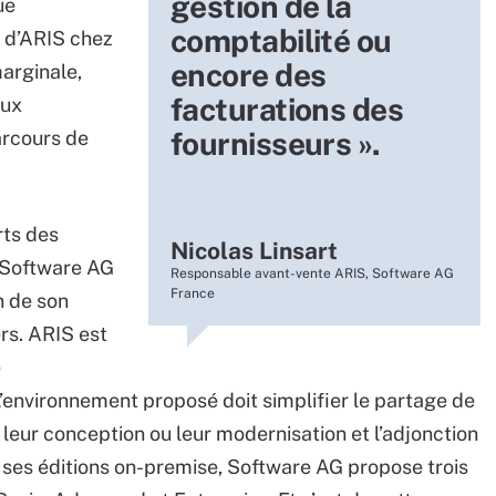
gestion de la
ue
comptabilité ou
e d’ARIS chez
encore des
arginale,
facturations des
aux
fournisseurs ».
arcours de
rts des
Nicolas Linsart
 Software AG
Responsable avant-vente ARIS, Software AG
France
n de son
rs. ARIS est
e
L’environnement proposé doit simplifier le partage de
r leur conception ou leur modernisation et l’adjonction
e ses éditions on-premise, Software AG propose trois