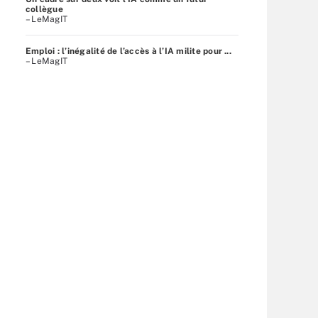
collègue
– LeMagIT
Emploi : l’inégalité de l’accès à l’IA milite pour ...
– LeMagIT