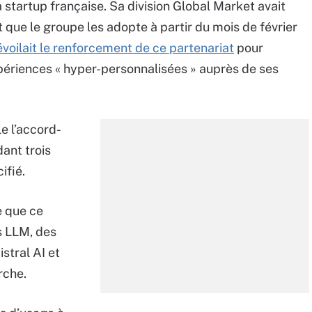
a startup française. Sa division Global Market avait
que le groupe les adopte à partir du mois de février
évoilait le renforcement de ce partenariat
pour
xpériences « hyper-personnalisées » auprès de ses
e l’accord-
ant trois
ifié.
e que ce
s LLM, des
istral AI et
rche.