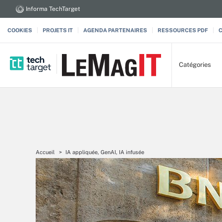
Informa TechTarget
COOKIES
PROJETS IT
AGENDA PARTENAIRES
RESSOURCES PDF
Catégories
Accueil
IA appliquée, GenAI, IA infusée