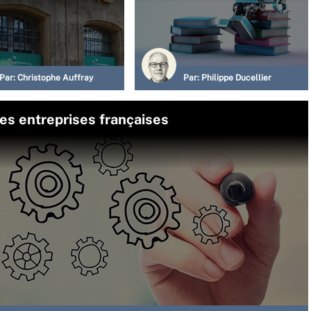
Par:
Christophe Auffray
Par:
Philippe Ducellier
les entreprises françaises