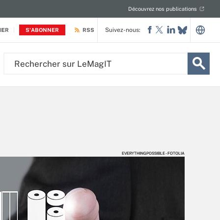
Découvrez nos publications
Suivez-nous:
IER
S'ABONNER
RSS
Rechercher
sur
LeMagIT
EVERYTHINGPOSSIBLE - FOTOLIA
EVERYTHINGPOSSIBLE - FOTOLIA