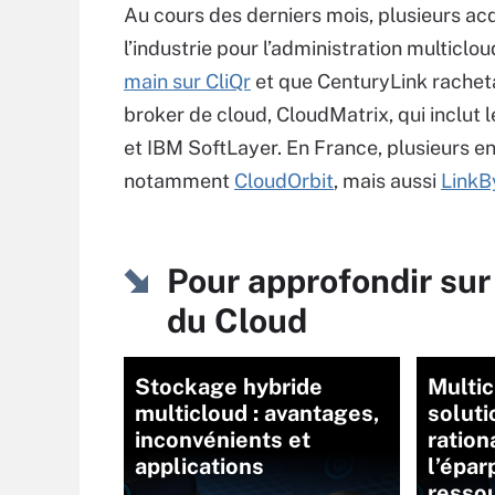
Au cours des derniers mois, plusieurs acq
l’industrie pour l’administration multiclo
main sur CliQr
et que CenturyLink racheta
broker de cloud, CloudMatrix, qui inclut
et IBM SoftLayer. En France, plusieurs e
notamment
CloudOrbit
, mais aussi
LinkB
Pour approfondir sur
du Cloud
Stockage hybride
Multic
multicloud : avantages,
soluti
inconvénients et
ration
applications
l’épar
resso