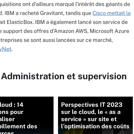
uisitions ont d’ailleurs marqué l’intérêt des géants de
ud. IBM a racheté Gravitant, tandis que
Cisco mettait la
it ElasticBox. IBM a également lancé son service de
 le support des offres d’Amazon AWS, Microsoft Azure
ntreprises se sont aussi lancées sur ce marché,
yNet
.
 Administration et supervision
loud : 14
Perspectives IT 2023
ons pour
sur le cloud, le « as a
aliser
service » sur site et
pillement des
l’optimisation des coûts
urces