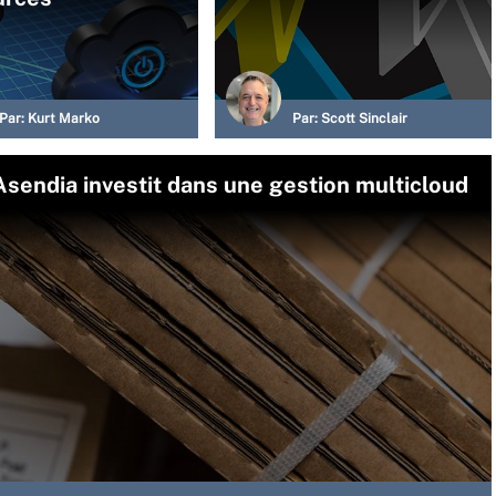
Par:
Kurt Marko
Par:
Scott Sinclair
 Asendia investit dans une gestion multicloud