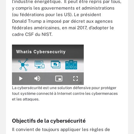
l’industrie énergétique. Il peut être repris par tous,
y compris les gouvernements et administrations
(ou fédérations pour les US). Le président
Donald Trump a imposé par décret aux agences
fédérales américaines, en mai 2017, d’adopter le
cadre CSF du NIST.
Whatis Cybersecurity
Play
Mute
Picture-
Fullscreen
in-
La cybersécurité est une solution défensive pour protéger
Picture
tout système connecté à Internet contre les cybermenaces
et les attaques.
Objectifs de la cybersécurité
Il convient de toujours appliquer les règles de