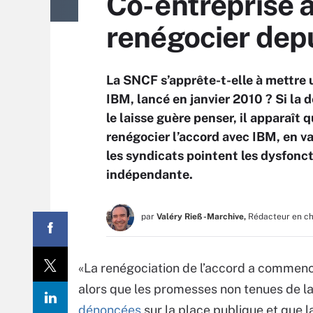
Co-entreprise 
renégocier dep
La SNCF s’apprête-t-elle à mettre 
IBM, lancé en janvier 2010 ? Si la 
le laisse guère penser, il apparaît
renégocier l’accord avec IBM, en va
les syndicats pointent les dysfon
indépendante.
par
Valéry Rieß-Marchive,
Rédacteur en c
«La renégociation de l’accord a commencé
alors que les promesses non tenues de la
dénoncées
sur la place publique et que l