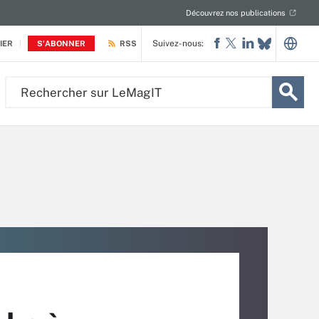
Découvrez nos publications
Suivez-nous:
IER
S'ABONNER
RSS
Rechercher
sur
LeMagIT