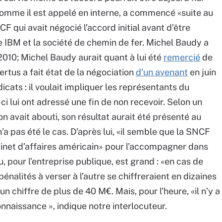
 comme il est appelé en interne, a commencé «suite au
 qui avait négocié l’accord initial avant d’être
e IBM et la société de chemin de fer. Michel Baudy a
010; Michel Baudy aurait quant à lui été
remercié
de
rtus a fait état de la négociation
d’un avenant
en juin
icats : il voulait impliquer les représentants du
i lui ont adressé une fin de non recevoir. Selon un
on avait abouti, son résultat aurait été présenté au
n’a pas été le cas. D’après lui, «il semble que la SNCF
binet d’affaires américain» pour l’accompagner dans
eu, pour l’entreprise publique, est grand : «en cas de
 pénalités à verser à l’autre se chiffreraient en dizaines
un chiffre de plus de 40 M€. Mais, pour l’heure, «il n’y a
nnaissance », indique notre interlocuteur.