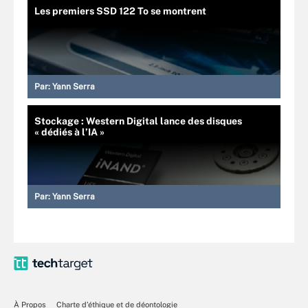
Les premiers SSD 122 To se montrent
Par:
Yann Serra
Stockage : Western Digital lance des disques
« dédiés à l’IA »
Par:
Yann Serra
À Propos
Charte d’éthique et de déontologie