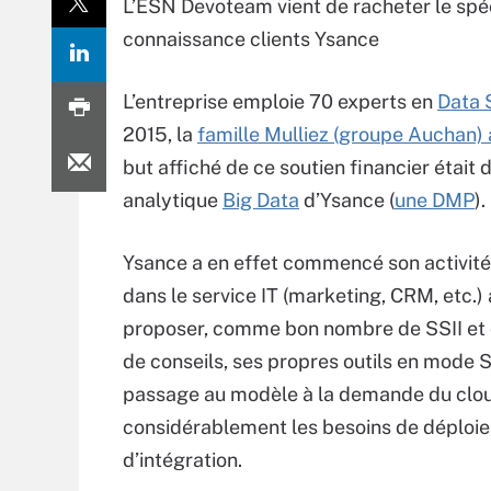
L’ESN Devoteam vient de racheter le spéci
connaissance clients Ysance
L’entreprise emploie 70 experts en
Data 
2015, la
famille Mulliez (groupe Auchan) a
but affiché de ce soutien financier étai
analytique
Big Data
d’Ysance (
une DMP
).
Ysance a en effet commencé son activit
dans le service IT (marketing, CRM, etc.)
proposer, comme bon nombre de SSII et 
de conseils, ses propres outils en mode 
passage au modèle à la demande du clou
considérablement les besoins de déploi
d’intégration.