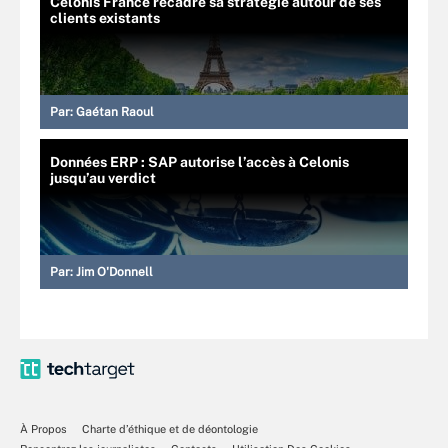
Celonis France recadre sa stratégie autour de ses
clients existants
Par:
Gaétan Raoul
Données ERP : SAP autorise l’accès à Celonis
jusqu’au verdict
Par:
Jim O'Donnell
À Propos
Charte d’éthique et de déontologie