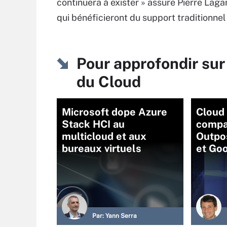
continuera à exister » assure Pierre Lagar
qui bénéficieront du support traditionnel
Pour approfondir sur
du Cloud
Microsoft dope Azure
Cloud 
Stack HCI au
compa
multicloud et aux
Outpo
bureaux virtuels
et Go
Par:
Yann Serra