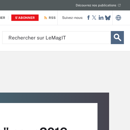
Découvrez nos publications
Suivez-nous:
IER
S'ABONNER
RSS
Rechercher
sur
LeMagIT