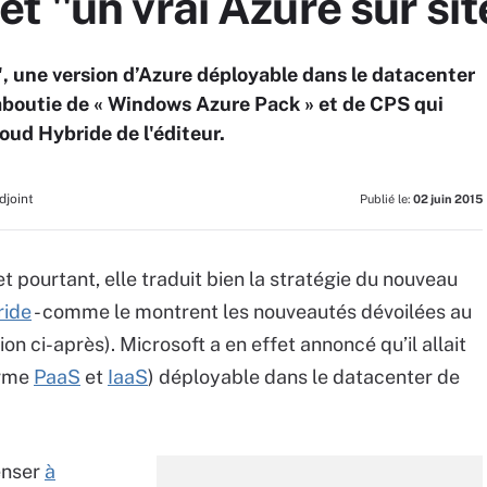
t "un vrai Azure sur si
, une version d’Azure déployable dans le datacenter
 aboutie de « Windows Azure Pack » et de CPS qui
oud Hybride de l'éditeur.
djoint
Publié le:
02 juin 2015
t pourtant, elle traduit bien la stratégie du nouveau
ride
- comme le montrent les nouveautés dévoilées au
ation ci-après). Microsoft a en effet annoncé qu’il allait
orme
PaaS
et
IaaS
) déployable dans le datacenter de
enser
à