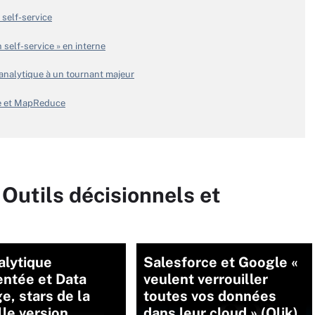
self-service
 self-service » en interne
’analytique à un tournant majeur
e et MapReduce
 Outils décisionnels et
nalytique
Salesforce et Google «
ntée et Data
veulent verrouiller
e, stars de la
toutes vos données
le version
dans leur cloud » (Qlik)