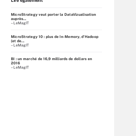
Lire également
MicroStrategy veut porter la DataVizualisation
auprès...
– LeMagIT
MicroStrategy 10 : plus de In-Memory, d'Hadoop
(et de...
– LeMagIT
BI : un marché de 16,9 milliards de dollars en
2016
– LeMagIT