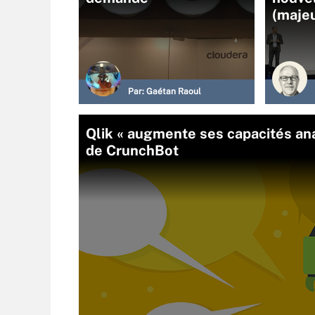
(majeu
Par:
Gaétan Raoul
Qlik « augmente ses capacités ana
de CrunchBot