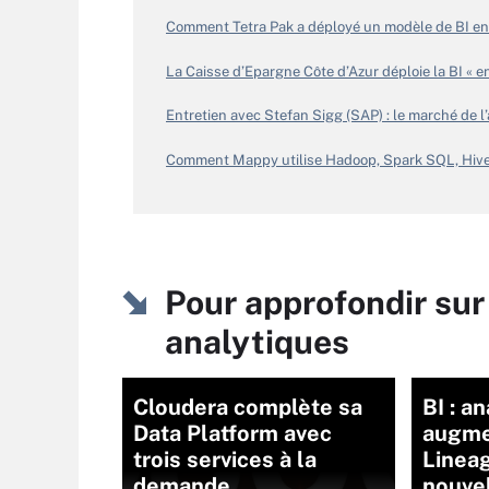
Comment Tetra Pak a déployé un modèle de BI en 
La Caisse d’Epargne Côte d’Azur déploie la BI « en
Entretien avec Stefan Sigg (SAP) : le marché de l
Comment Mappy utilise Hadoop, Spark SQL, Hiv
Pour approfondir sur
analytiques
Cloudera complète sa
BI : a
Data Platform avec
augme
trois services à la
Lineag
demande
nouvel