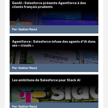
GenAI : Salesforce présente Agentforce à des
clients français prudents
Par:
Gaétan Raoul
Agentforce : Salesforce infuse des agents d’IA dans
ses « clouds »
Par:
Gaétan Raoul
Les ambitions de Salesforce pour Slack AI
Par:
Gaétan Raoul