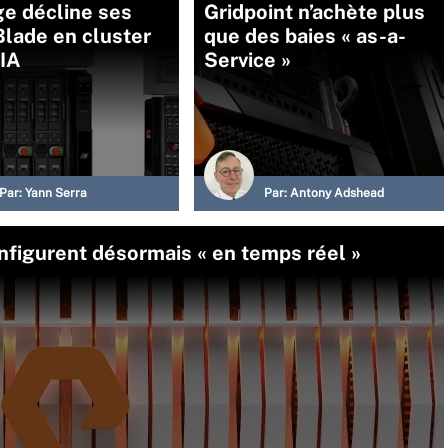
e décline ses
Gridpoint n’achète plus
lade en cluster
que des baies « as-a-
’IA
Service »
Par:
Yann Serra
Par:
Antony Adshead
figurent désormais « en temps réel »