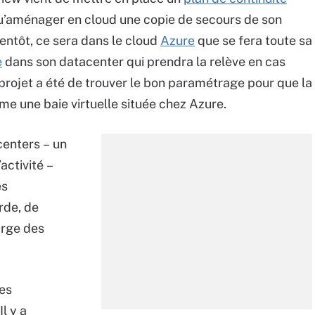
 qu’aménager en cloud une copie de secours de son
Bientôt, ce sera dans le cloud
Azure
que se fera toute sa
e
dans son datacenter qui prendra la relève en cas
e projet a été de trouver le bon paramétrage pour que la
e une baie virtuelle située chez Azure.
centers – un
activité –
es
rde, de
arge des
ces
l y a