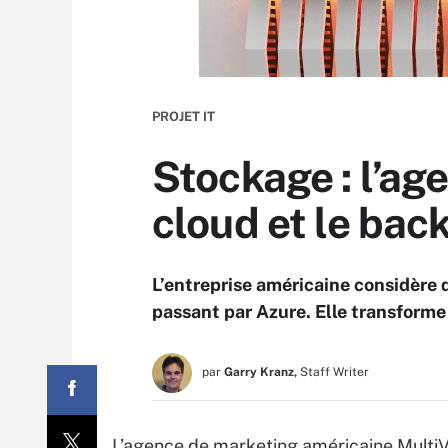
PROJET IT
Stockage : l’ag
cloud et le back
L’entreprise américaine considère q
passant par Azure. Elle transforme
par
Garry Kranz,
Staff Writer
L’agence de marketing américaine MultiV