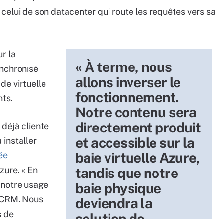
celui de son datacenter qui route les requêtes vers sa
r la
« À terme, nous
ynchronisé
allons inverser le
ade virtuelle
fonctionnement.
nts.
Notre contenu sera
directement produit
 déjà cliente
et accessible sur la
à installer
baie virtuelle Azure,
ée
zure. « En
tandis que notre
s notre usage
baie physique
 CRM. Nous
deviendra la
s de
solution de