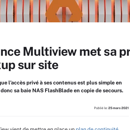
ence Multiview met sa p
up sur site
ue l’accès privé à ses contenus est plus simple en
 donc sa baie NAS FlashBlade en copie de secours.
Publié le:
25 mars 2021
iew vient de mettre en place un
plan de continuité