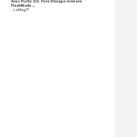
Avec Purity 3.0, Pure Storage rend ses
FlashBlade ...
– LeMagIT