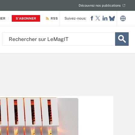
Découvrez nos publications
Suivez-nous:
IER
S'ABONNER
RSS
Rechercher
sur
LeMagIT