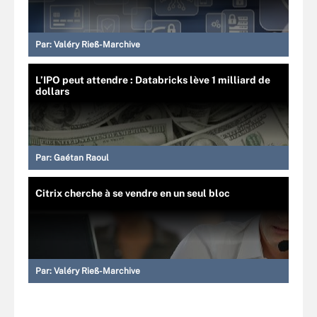
Par:
Valéry Rieß-Marchive
L’IPO peut attendre : Databricks lève 1 milliard de
dollars
Par:
Gaétan Raoul
Citrix cherche à se vendre en un seul bloc
Par:
Valéry Rieß-Marchive