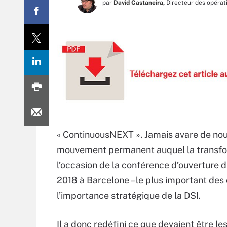
par
David Castaneira,
Directeur des opérat
« ContinuousNEXT ». Jamais avare de nou
mouvement permanent auquel la transform
l’occasion de la conférence d’ouverture
2018 à Barcelone – le plus important des
l’importance stratégique de la DSI.
Il a donc redéfini ce que devaient être les