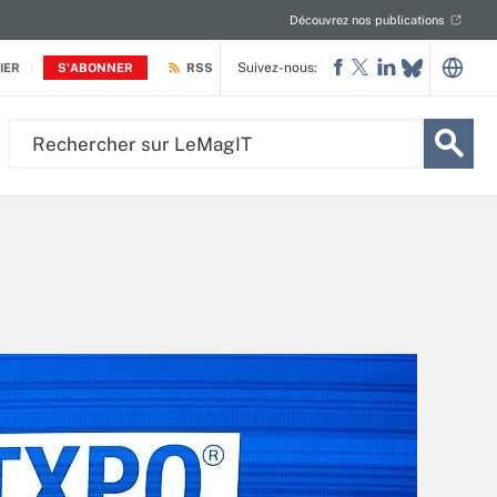
Découvrez nos publications
Suivez-nous:
IER
S'ABONNER
RSS
Rechercher
sur
LeMagIT