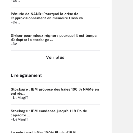
–Dell
Pénurie de NAND: Pourquoi la crise de
l’approvisionnement en mémoire flash va ...
–Dell
Diviser pour mieux régner : pourquoi il est temps
d’adopter le stockage ...
–Dell
Voir plus
Lire également
Stockage : IBM propose des baies 100 % NVMe en
entrée...
– LeMagIT
Stockage : IBM condense jusqu’à 11,8 Po de
capacité ...
– LeMagIT
Le point sur l'offre 100% Flash d'IBM