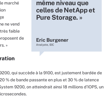
même niveau que
le marché
celles de NetApp et
ion
Pure Storage. »
age
ne ne vend
rès faible
 proposent de
Eric Burgener
s. »
Analyste, IDC
ration
200, qui succède à la 9100, est justement bardée de
ait 20 % de bande passante en plus et 30 % de latence
ystem 9200, on atteindrait ainsi 18 millions d’IOPS, un
microsecondes.