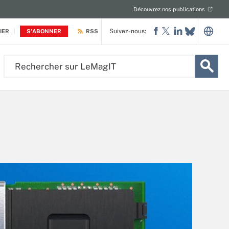
Découvrez nos publications
Suivez-nous:
IER
S'ABONNER
RSS
Rechercher
sur
LeMagIT