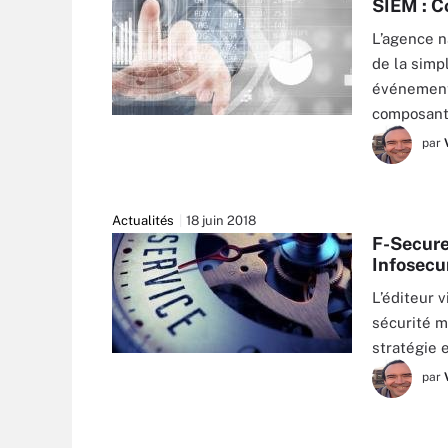
SIEM : C
L’agence n
de la simp
événements
composant
SERGEY NIVENS - FOTOLIA
par
Actualités
18 juin 2018
F-Secure
Infosecu
L’éditeur 
sécurité m
stratégie 
TASHATUVANGO - FOTOLIA
par