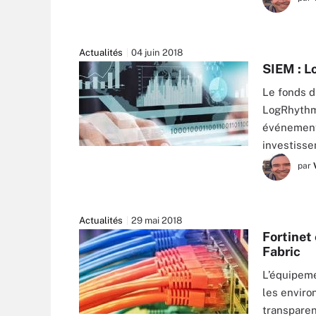
BASICZTO - FOTOLIA
Actualités
04 juin 2018
SIEM : L
Le fonds d
LogRhythm,
événements
investiss
WARAKORN - FOTOLIA
par
Actualités
29 mai 2018
Fortinet 
Fabric
L’équipeme
les enviro
transparen