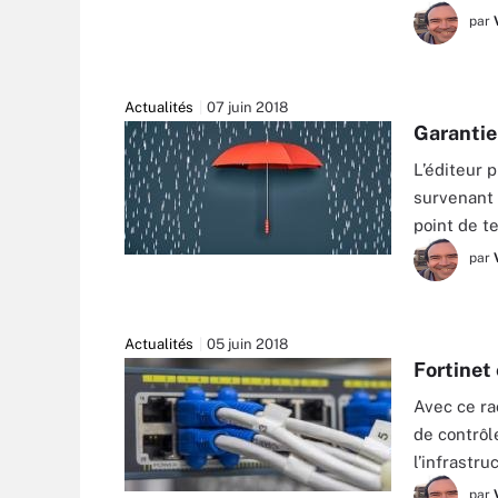
par
Actualités
07 juin 2018
Garantie 
L’éditeur 
survenant 
point de t
par
LUCADP - STOCK.ADOBE.COM
Actualités
05 juin 2018
Fortinet
Avec ce ra
de contrôl
l’infrastr
par