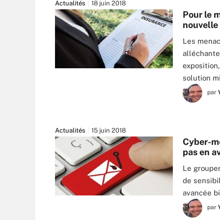
Actualités
18 juin 2018
Pour le 
nouvelle
Les menace
alléchante
exposition
PETZSHADOW - FOTOLIA
solution m
par
Actualités
15 juin 2018
Cyber-men
pas en a
Le groupem
de sensibi
avancée bi
MOMIUS - STOCK.ADOBE.COM
par