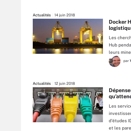
Actualités
14 juin 2018
Docker H
logistiqu
Les cherch
Hub pendan
leurs mine
LOVEPHY - FOTOLIA
par
Actualités
12 juin 2018
Dépenses
qu’atten
Les servic
investisse
d'études I
MOISSEYEV - FOTOLIA
et les pare