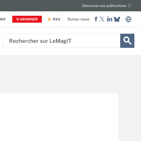
Découvrez nos publications
Suivez-nous:
IER
S'ABONNER
RSS
Rechercher
sur
LeMagIT