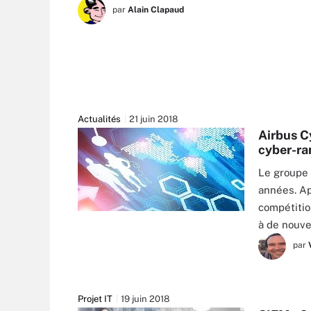
par
Alain Clapaud
Actualités
21 juin 2018
Airbus C
cyber-ra
Le groupe
années. Ap
compétitio
JAMES THEW - FOTOLIA
à de nouve
par
Projet IT
19 juin 2018