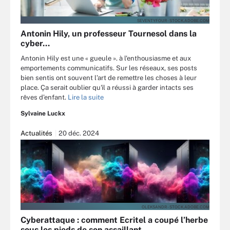
SEVENTYFOUR - STOCK.ADOBE.COM
Antonin Hily, un professeur Tournesol dans la
cyber…
Antonin Hily est une « gueule ». à l'enthousiasme et aux
emportements communicatifs. Sur les réseaux, ses posts
bien sentis ont souvent l’art de remettre les choses à leur
place. Ça serait oublier qu'il a réussi à garder intacts ses
rêves d’enfant.
Lire la suite
Sylvaine Luckx
Actualités
20 déc. 2024
OLEKSANDR - STOCK.ADOBE.COM
Cyberattaque : comment Ecritel a coupé l’herbe
sous les pieds de son assaillant