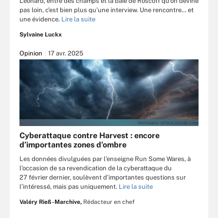
Léonard, entre des champs et la baie de Roscoff qu’on devine
pas loin, c’est bien plus qu’une interview. Une rencontre… et
une évidence.
Lire la suite
Sylvaine Luckx
Opinion
17 avr. 2025
TRYFONOV - STOCK.ADOBE.COM
Cyberattaque contre Harvest : encore
d’importantes zones d’ombre
Les données divulguées par l’enseigne Run Some Wares, à
l’occasion de sa revendication de la cyberattaque du
27 février dernier, soulèvent d’importantes questions sur
l’intéressé, mais pas uniquement.
Lire la suite
Valéry Rieß-Marchive,
Rédacteur en chef