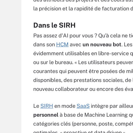
la précision et la rapidité de facturation 
Dans le SIRH
Pas assez d'AI pour vous ? Qu'à cela ne t
dans son
HCM
avec
un nouveau bot
. Le
évidemment utilisables en libre-service q
ou sur le bureau. « Les utilisateurs peuv
courantes qui peuvent être posées de mill
disponibles, des prestations sociales, de l
nouveau collaborateur ou encore des éva
Le
SIRH
en mode
SaaS
intègre par aille
personnel
à base de Machine Learning qu
catégories clés (personne, poste, compé
optimales, « proactive et data driven ».