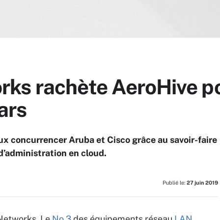
ks rachète AeroHive p
ars
x concurrencer Aruba et Cisco grâce au savoir-faire
d’administration en cloud.
Publié le:
27 juin 2019
 Networks. Le
No 3
des équipements réseau
LAN
,