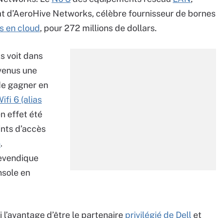
at d’AeroHive Networks, célèbre fournisseur de bornes
s en cloud
, pour 272 millions de dollars.
 voit dans
evenus une
de gagner en
fi 6 (alias
n effet été
ints d’accès
o
.
revendique
nsole en
l’avantage d’être le partenaire
privilégié de Dell
et