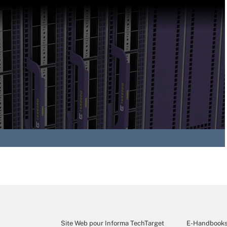
Site Web pour Informa TechTarget
E-Handbook