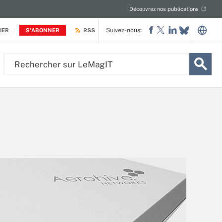
Découvrez nos publications
Suivez-nous:
IER
S'ABONNER
RSS
Rechercher
sur
LeMagIT