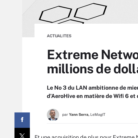
ACTUALITES
Extreme Networ
millions de doll
Le No 3 du LAN ambitionne de mieu
d’AeroHive en matière de Wifi 6 et 
par
Yann Serra,
LeMagIT
Et une acquisition de plus pour Extreme