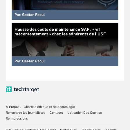
Par:
Gaétan Raoul
Hausse des coûts de maintenance SAP : « vif
mécontentement » chez les adhérents de l’USF
Par:
Gaétan Raoul
À Propos
Charte d’éthique et de déontologie
Rencontrez les journalistes
Contacts
Utilisation Des Cookies
Réimpressions
Site Web pour Informa TechTarget
Partenaires
Technologies
Agenda