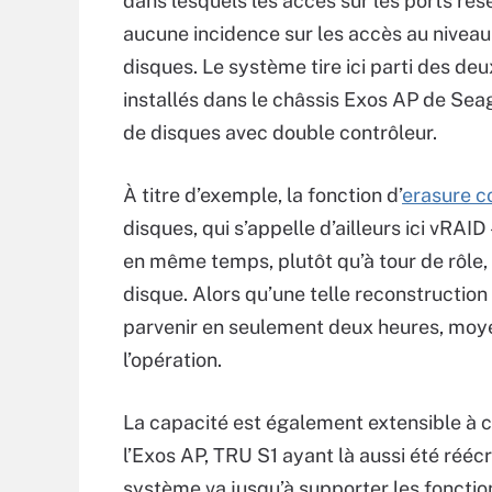
dans lesquels les accès sur les ports rés
aucune incidence sur les accès au niveau
disques. Le système tire ici parti des de
installés dans le châssis Exos AP de Seag
de disques avec double contrôleur.
À titre d’exemple, la fonction d’
erasure c
disques, qui s’appelle d’ailleurs ici vRA
en même temps, plutôt qu’à tour de rôle, 
disque. Alors qu’une telle reconstructio
parvenir en seulement deux heures, moy
l’opération.
La capacité est également extensible à c
l’Exos AP, TRU S1 ayant là aussi été rééc
système va jusqu’à supporter les foncti