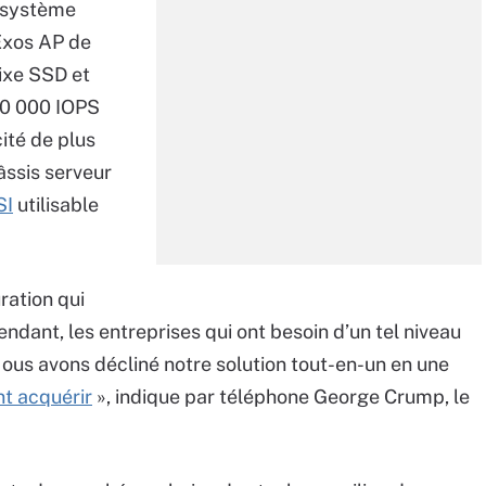
e système
Exos AP de
ixe SSD et
200 000 IOPS
ité de plus
âssis serveur
SI
utilisable
ration qui
endant, les entreprises qui ont besoin d’un tel niveau
ous avons décliné notre solution tout-en-un en une
t acquérir
», indique par téléphone George Crump, le