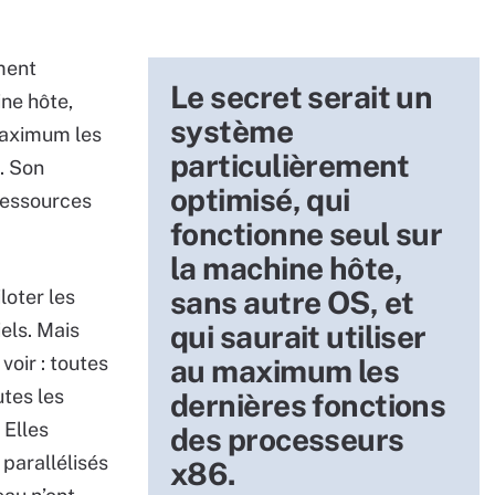
ment
Le secret serait un
ine hôte,
système
 maximum les
particulièrement
. Son
optimisé, qui
 Ressources
fonctionne seul sur
la machine hôte,
sans autre OS, et
loter les
els. Mais
qui saurait utiliser
voir : toutes
au maximum les
utes les
dernières fonctions
 Elles
des processeurs
parallélisés
x86.