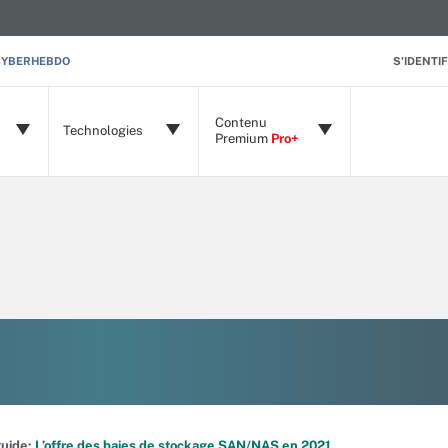
CYBERHEBDO
S'IDENTIF
Contenu
Technologies
Premium
Pro+
 guide:
L’offre des baies de stockage SAN/NAS en 2021