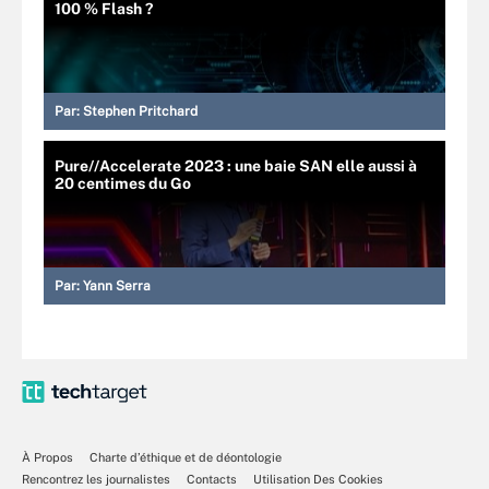
100 % Flash ?
Par:
Stephen Pritchard
Pure//Accelerate 2023 : une baie SAN elle aussi à
20 centimes du Go
Par:
Yann Serra
À Propos
Charte d’éthique et de déontologie
Rencontrez les journalistes
Contacts
Utilisation Des Cookies