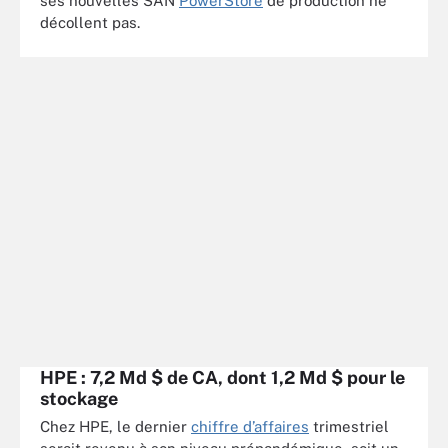
ses nouvelles SAN
PowerStore
de production ne
décollent pas.
HPE : 7,2 Md $ de CA, dont 1,2 Md $ pour le
stockage
Chez HPE, le dernier
chiffre d’affaires
trimestriel