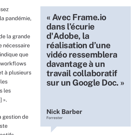
ssez
« Avec Frame.io
 la pandémie,
dans l’écurie
d'Adobe, la
de la grande
réalisation d’une
te nécessaire
vidéo ressemblera
 indique que
davantage à un
« workflows
travail collaboratif
et à plusieurs
sur un Google Doc. »
les
s les
 ».
Nick Barber
a gestion de
Forrester
yste
actifs